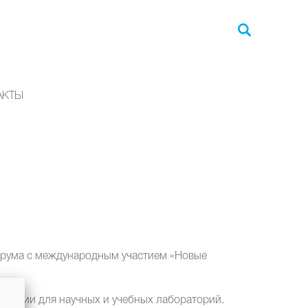
АКТЫ
орума с международным участием «Новые
пании для научных и учебных лабораторий.