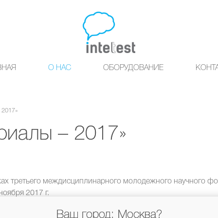
ВНАЯ
О НАС
ОБОРУДОВАНИЕ
КОНТ
 2017»
риалы – 2017»
мках третьего междисциплинарного молодежного научного ф
ноября 2017 г.
О «Интелтест» и познакомиться с новейшими решениями ком
Ваш город: Москва?