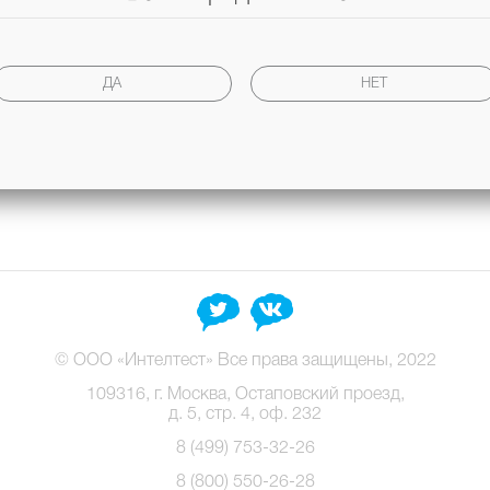
ометр RFDA Basic
.
атериалы» на официальном сайте
http://n-materials.ru/
.
ДА
НЕТ
© ООО «Интелтест» Все права защищены, 2022
109316, г. Москва, Остаповский проезд,
д. 5, стр. 4, оф. 232
8 (499) 753-32-26
8 (800) 550-26-28